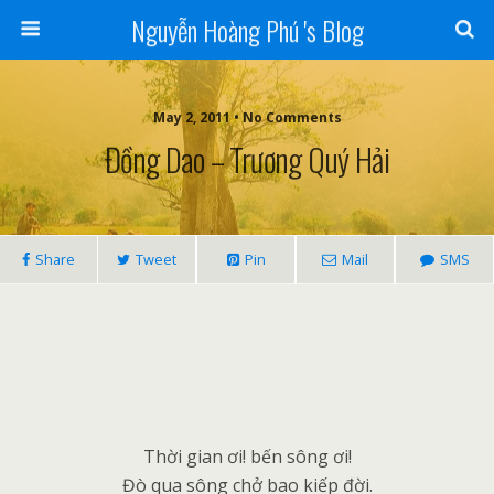
Nguyễn Hoàng Phú 's Blog
May 2, 2011 • No Comments
Đồng Dao – Trương Quý Hải
Share
Tweet
Pin
Mail
SMS
Thời gian ơi! bến sông ơi!
Đò qua sông chở bao kiếp đời.