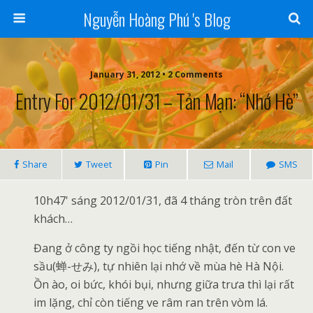
Nguyễn Hoàng Phú 's Blog
January 31, 2012 • 2 Comments
Entry For 2012/01/31 – Tản Mạn: “Nhớ Hè”
Share
Tweet
Pin
Mail
SMS
10h47' sáng 2012/01/31, đã 4 tháng tròn trên đất
khách…
Đang ở công ty ngồi học tiếng nhật, đến từ con ve
sầu(蝉-せみ), tự nhiên lại nhớ về mùa hè Hà Nội.
Ồn ào, oi bức, khói bụi, nhưng giữa trưa thì lại rất
im lặng, chỉ còn tiếng ve râm ran trên vòm lá.