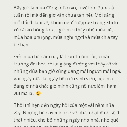
Bây giờ là mùa đông ở Tokyo, tuyết rơi được cả
tuần rồi mà đến giờ vẫn chưa tan hết. Mỗi sáng,
mỗi tối đi làm về, khum người đạp xe trong khi lù
xù cái áo bông to xụ, giờ mới thấy nhớ mùa hè,
mùa hoa phượng, mùa nghỉ ngơi và mùa chia tay
bè bạn.
Đến mùa hè năm nay là tròn 1 năm rời ,a mái
trường đại học, rời ,a giảng đường với thầy cô và
những đứa bạn giờ cũng đang mỗi người mỗi ngả.
Vài ngày nữa là ngày hội cựu sinh viên, nếu mà
đang ở nhà chắc giờ mình cũng nô nức lắm, ham
vui mà lại.
Thôi thì hẹn đến ngày hội của một vài năm nữa
vậy. Nhưng hè này mình sẽ về nhà, nhất định sẽ đi
thật nhiều, cho bõ những ngày nhớ nhà, nhớ quê,