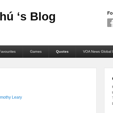
Fo
ú ‘s Blog
avourites
Games
Quotes
VOA News Global 
imothy Leary