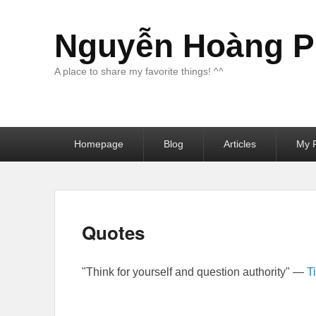
Nguyễn Hoàng Ph
A place to share my favorite things! ^^
Primary
Homepage
Blog
Articles
My F
menu
Quotes
"Think for yourself and question authority" —
T