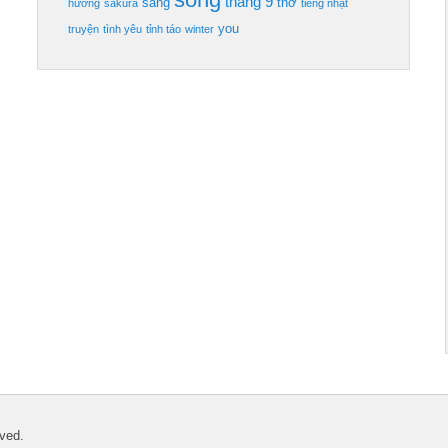
thang 9
sang
thơ
hương
sakura
tiếng nhật
you
truyện
tình yêu
tỉnh táo
winter
ved.