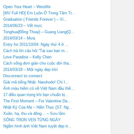
Open Your Heart – Westlife
[MV Full HD] Em Luôn Ở Trong Tâm Tr...
Graduation ( Friends Forever ) – Vi...
2014/06/23 – Vết mực
Tonghua(Đồng Thoại) – Guang Liang(Q...
2014/03/14 – Mưa
Entry for 2011/10/04: Ngày thứ 4 ở ...
Cách trả lời câu hỏi “Tại sao bạn m...
Love Paradise – Kelly Chen
Cách sống đơn giản cho cuộc đời tha...
2014/03/18 – Một ngày đẹp trời
Disconnect to connect
Giải mã tiếng Nhật: Naruhodo! Chí l...
Ảnh màu hiếm có về Việt Nam đầu thế...
17 điều quan trọng khi bạn chuẩn bị...
The First Moment – For Valentine Da...
Nhật Ký Của Mẹ – Hiền Thục (ST: Ng...
Xuân, hạ, thu và đông… – Sưu tầm
SỐNG TRỌN VẸN TỪNG NGÀY
Ngắm hình ảnh Việt Nam tuyệt đẹp tr...