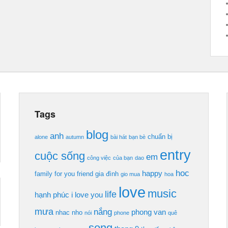
Tags
blog
anh
chuẩn bị
alone
autumn
bài hát
bạn bè
entry
cuộc sống
em
công việc
của bạn
dao
hoc
happy
family
for you
friend
gia đình
gio mua
hoa
love
music
life
hạnh phúc
i love you
mưa
nắng
phong van
nhac
nho
nói
phone
quê
song