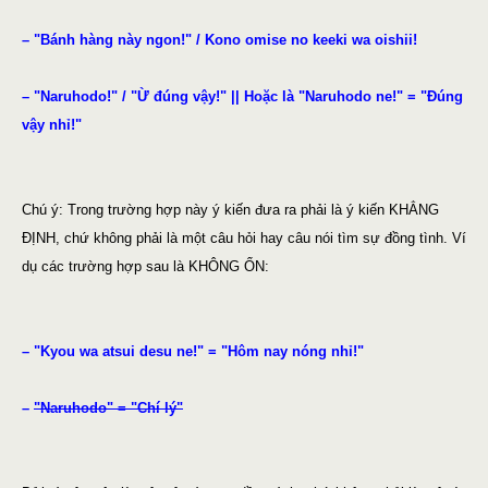
– "Bánh hàng này ngon!" / Kono omise no keeki wa oishii!
– "Naruhodo!" / "Ừ đúng vậy!" || Hoặc là "Naruhodo ne!" = "Đúng
vậy nhỉ!"
Chú ý: Trong trường hợp này ý kiến đưa ra phải là ý kiến KHẲNG
ĐỊNH, chứ không phải là một câu hỏi hay câu nói tìm sự đồng tình. Ví
dụ các trường hợp sau là KHÔNG ỔN:
– "Kyou wa atsui desu ne!" = "Hôm nay nóng nhỉ!"
–
"Naruhodo" = "Chí lý"