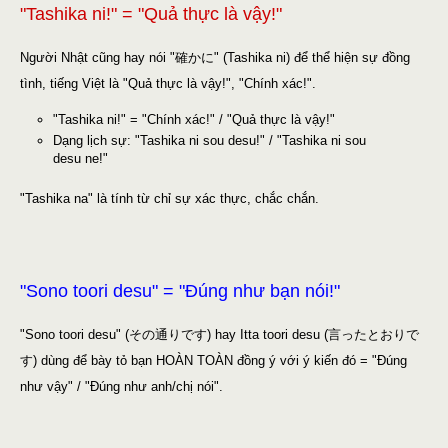
"Tashika ni!" = "Quả thực là vậy!"
Người Nhật cũng hay nói "確かに" (Tashika ni) để thể hiện sự đồng
tình, tiếng Việt là "Quả thực là vậy!", "Chính xác!".
"Tashika ni!" = "Chính xác!" / "Quả thực là vậy!"
Dạng lịch sự: "Tashika ni sou desu!" / "Tashika ni sou
desu ne!"
"Tashika na" là tính từ chỉ sự xác thực, chắc chắn.
"Sono toori desu" = "Đúng như bạn nói!"
"Sono toori desu" (その通りです) hay Itta toori desu (言ったとおりで
す) dùng để bày tỏ bạn HOÀN TOÀN đồng ý với ý kiến đó = "Đúng
như vậy" / "Đúng như anh/chị nói".