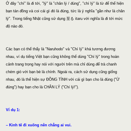
Ở đây "chí" là đi tới, "lý" là "chân lý / đúng", "chí lý" là từ để thể hiện
bạn tán đồng và coi cái gì đó là đúng, tức là ý nghĩa "gần như là chân
lý". Trong tiếng Nhật cũng sử dụng 至る itaru với nghĩa là đi tới mức
độ nào đó.
Các bạn có thể thấy là "Naruhodo" và "Chí lý" khá tương đương
nhau, ví dụ tiếng Việt bạn cũng không thể dùng "Chí lý" trong hoàn
cảnh trang trọng hay nói với người trên mà chỉ dùng để trà chanh
chém gió với bạn bè là chính. Ngoài ra, cách sử dụng cũng giống
nhau, đó là thể hiện sự ĐỒNG TÌNH với cái gì bạn cho là đúng ("Ừ
đúng") hay bạn cho là CHÂN LÝ ("Chí lý!").
Ví dụ 1:
– Kinh tế đi xuống nên chẳng ai vui.