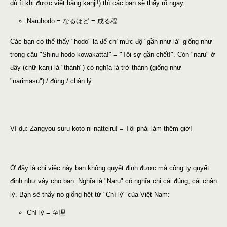
dù ít khi được viết bằng kanji!) thì các bạn sẽ thấy rõ ngay:
Naruhodo = なるほど = 成る程
Các bạn có thể thấy "hodo" là để chỉ mức độ "gần như là" giống như
trong câu "Shinu hodo kowakatta!" = "Tôi sợ gần chết!". Còn "naru" ở
đây (chữ kanji là "thành") có nghĩa là trở thành (giống như
"narimasu") / đúng / chân lý.
Ví dụ: Zangyou suru koto ni natteiru! = Tôi phải làm thêm giờ!
Ở đây là chỉ việc này bạn không quyết định được mà công ty quyết
định như vậy cho bạn. Nghĩa là "Naru" có nghĩa chỉ cái đúng, cái chân
lý. Bạn sẽ thấy nó giống hệt từ "Chí lý" của Việt Nam:
Chí lý = 至理