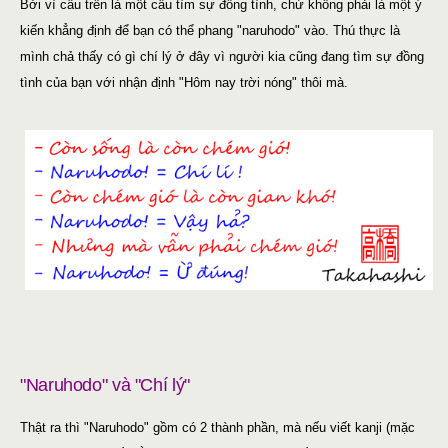
Bởi vì câu trên là một câu tìm sự đồng tình, chứ không phải là một ý
kiến khẳng định để bạn có thể phang "naruhodo" vào. Thú thực là
mình chả thấy có gì chí lý ở đây vì người kia cũng đang tìm sự đồng
tình của bạn với nhận định "Hôm nay trời nóng" thôi mà.
"Naruhodo" và "Chí lý"
Thật ra thì "Naruhodo" gồm có 2 thành phần, mà nếu viết kanji (mặc