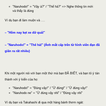
"Naruhodo!" = "Vậy à?" / "Thế hả?" => Nghe thông tin mới
và thấy là đúng
Ví dụ bạn đi làm muộn và ….
– "Hôm nay kẹt xe dữ quá!"
– "Naruhodo!" = "Thế hả!" (Ánh mắt cấp trên từ hình viên đạn đã
giãn ra rất nhiều)
Khi một người nói với bạn một thứ mà bạn ĐÃ BIẾT, và bạn tỏ ý tán
thành với ý kiến của họ:
"Naruhodo!" = "Đúng vậy!" / "Ừ đúng!" / "Ừ đúng vậy!"
"Naruhodo ne" = "Ừ đúng vậy nhỉ" / "Đúng vậy nhỉ"
Ví dụ bạn và Takahashi đi qua một hàng bánh thơm ngát: