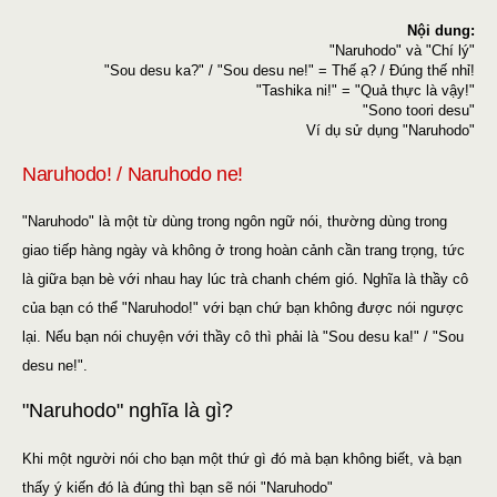
Nội dung:
"Naruhodo" và "Chí lý"
"Sou desu ka?" / "Sou desu ne!" = Thế ạ? / Đúng thế nhỉ!
"Tashika ni!" = "Quả thực là vậy!"
"Sono toori desu"
Ví dụ sử dụng "Naruhodo"
Naruhodo! / Naruhodo ne!
"Naruhodo" là một từ dùng trong ngôn ngữ nói, thường dùng trong
giao tiếp hàng ngày và không ở trong hoàn cảnh cần trang trọng, tức
là giữa bạn bè với nhau hay lúc trà chanh chém gió. Nghĩa là thầy cô
của bạn có thể "Naruhodo!" với bạn chứ bạn không được nói ngược
lại. Nếu bạn nói chuyện với thầy cô thì phải là "Sou desu ka!" / "Sou
desu ne!".
"Naruhodo" nghĩa là gì?
Khi một người nói cho bạn một thứ gì đó mà bạn không biết, và bạn
thấy ý kiến đó là đúng thì bạn sẽ nói "Naruhodo"