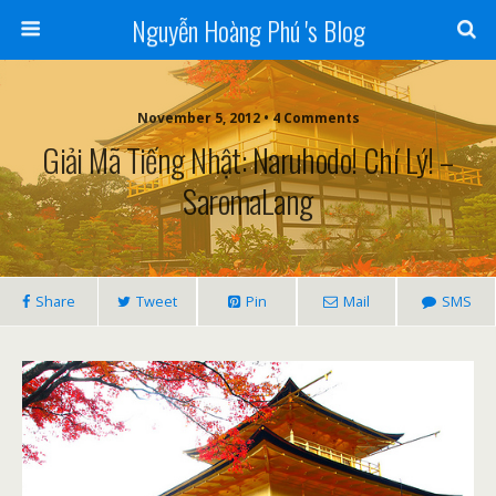
Nguyễn Hoàng Phú 's Blog
November 5, 2012 • 4 Comments
Giải Mã Tiếng Nhật: Naruhodo! Chí Lý! –
SaromaLang
Share
Tweet
Pin
Mail
SMS