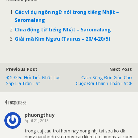
Các ví dụ ngôn ngữ nói trong tiếng Nhật –
Saromalang
Chia động từ tiếng Nhật – Saromalang
Giải mã Kim Ngưu (Taurus – 20/4-20/5)
Previous Post
Next Post
5 Điều Hối Tiếc Nhất Lúc
Cách Sống Đơn Giản Cho
Sắp Lìa Trần - St
Cuộc Đời Thanh Thản - St
4 responses
phuongthuy
April 21, 2013
trong caj cau troi hom nay nong nhj tai soa ko dk
dung naruhodo va trong cau kinh te di xuong ai cung