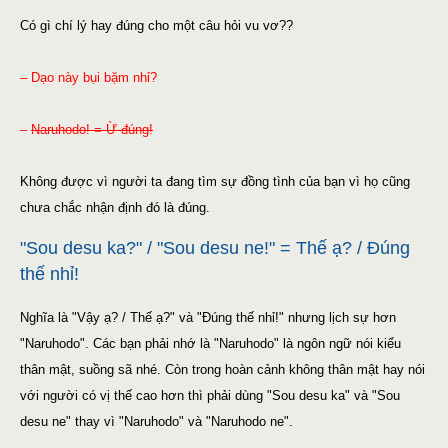
Có gì chí lý hay đúng cho một câu hỏi vu vơ??
– Dạo này bụi bặm nhỉ?
–
Naruhodo! = Ừ đúng!
Không được vì người ta đang tìm sự đồng tình của bạn vì họ cũng
chưa chắc nhận định đó là đúng.
"Sou desu ka?" / "Sou desu ne!" = Thế ạ? / Đúng
thế nhỉ!
Nghĩa là "Vậy ạ? / Thế ạ?" và "Đúng thế nhỉ!" nhưng lịch sự hơn
"Naruhodo". Các bạn phải nhớ là "Naruhodo" là ngôn ngữ nói kiểu
thân mật, suồng sã nhé. Còn trong hoàn cảnh không thân mật hay nói
với người có vị thế cao hơn thì phải dùng "Sou desu ka" và "Sou
desu ne" thay vì "Naruhodo" và "Naruhodo ne".